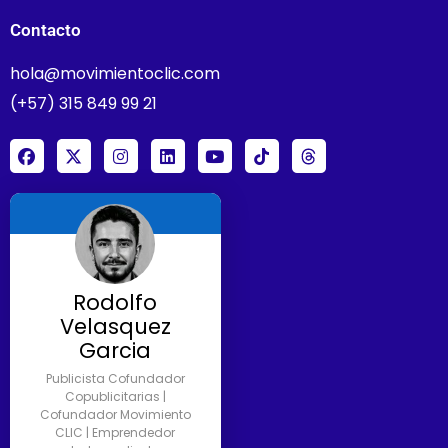
Contacto
hola@movimientoclic.com
(+57) 315 849 99 21
Rodolfo
Velasquez
Garcia
Publicista Cofundador
Copublicitarias |
Cofundador Movimiento
CLIC | Emprendedor