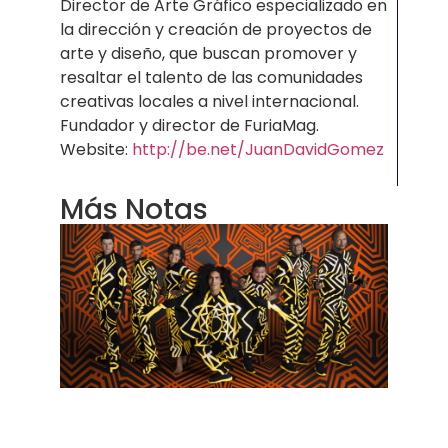
Director de Arte Gráfico especializado en
la dirección y creación de proyectos de
arte y diseño, que buscan promover y
resaltar el talento de las comunidades
creativas locales a nivel internacional.
Fundador y director de FuriaMag.
Website:
http://be.net/JuanDavidGomez
Más Notas
Mús
con
Prop
Soci
que
rom
cab
La mú
ha si
desd
siemp