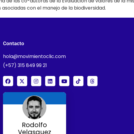
 una de las co-autoras de la Evaluación de valores de la
s asociadas con el manejo de la biodiversidad.
Contacto
hola@movimientoclic.com
(+57) 315 849 99 21
Rodolfo
Velasquez