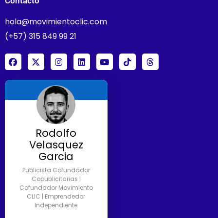
Contacto
hola@movimientoclic.com
(+57) 315 849 99 21
Rodolfo
Velasquez
Garcia
Publicista Cofundador
Copublicitarias |
Cofundador Movimiento
CLIC | Emprendedor
Independiente